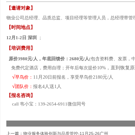
【邀请对象】
物业公司总经理、品质总监、项目经理等管理人员，总经理带管
【时间地点】
12
月
1-2
日
深圳
；
【培训费用】
原价3980
元/人
，年底回馈价：268
0元/人
(包含资料费、发票，中
10%，直到恢复
免费代定酒店，费用自理；开年后每次提价
√
11月20
2180元/人
早鸟价
：
日前报名，享受早鸟价
√
4人送1人
团队价：
报名
【报名咨询】
call 韦小宝：139-2654-6911微信同号
上一篇：
物业服务体验创新与品质管控-11月25-26广州