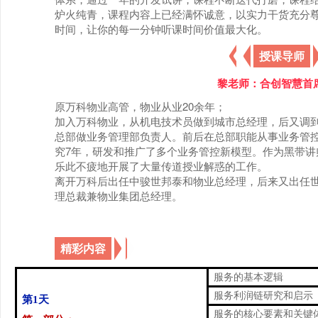
体系，通过一年的开发试讲，课程不断迭代打磨，课程
炉火纯青，课程内容上已经满怀诚意，以实力干货充分
时间，让你的每一分钟听课时间价值最大化。
授课导师
黎老师：合创智慧首
原万科物业高管，物业从业20余年；
加入万科物业，从机电技术员做到城市总经理，后又调
总部做业务管理部负责人。前后在总部职能从事业务管
究7年，研发和推广了多个业务管控新模型。作为黑带讲
乐此不疲地开展了大量传道授业解惑的工作。
离开万科后出任中骏世邦泰和物业总经理，后来又出任
理总裁兼物业集团总经理。
精彩内容
服务的基本逻辑
服务利润链研究和启示
第1天
服务的核心要素和关键