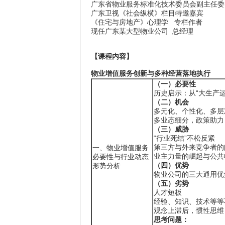
广东省物业服务标准化技术委员会副主任委
广东卫视《社会纵横》栏目特邀嘉宾
《住宅与房地产》心理学 专栏作者
现任广东某大型物业公司 总经理
【
课程内容
】
物业增值服务创新与多种经营落地执行
（一）必要性
历史启示：从“大生产
（二）机会
多元化、个性化、多层
多业态细分，政策助力
（三）威胁
“行业死结”不松反紧
第三方与外来竞争者的
一、物业增值服务
业主力量的崛起与公共
必要性与行业动态
（四）优势
形势分析
物业公司的三大通用优
（五）劣势
人才短板
经验、知识、技术等等
观念上滞后，惯性思维
思考问题：