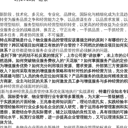
新阶段，技术化、多元化、专业化、品牌化、国际化与精细化成为主流趋
转变为服务品质之争和经营能力之争。以品质谋生存，以品质求发展，以
管理型组织、服务型组织向经营型组织转变，以更高的经营收益为企业的
业服务企业的战略选择。换言之，守正出奇，一手抓品质，一手抓经营，
基本任务，两者协同发展，不可偏废。
特点和逻辑是什么？物业服务品控管理应该遵循怎样的原则？有哪些行之
管控？跨区域项目如何建立有效的平台管控？不同档次的物业项目如何实
体系？
这些都是物业服务企业进行品质管控所必须解决的问题。
-盈利下降”的死结不松反紧的情况下，上市公司要“讲故事”，未上市的公
必然选择。如何突破物业服务费收入的“天花板”？如何掌握服务产品的定
为增值服务优势？如何充分利用项目资源、需求资源、外部第三方资源和
收入？如何采取有效的增值服务策略和有针对性的多种经营方法，充分发
系搭建与部门人员的角色定位如何落实？产品和服务的信息如何精准发送
方商家、业主与社区的关系？如何激发员工参与增值服务与多种经营的积
多种经营所必须面对的问题。
创新与多种经营及品质管控体系优化落地执行“实战课程，
特邀行业知名专
员、国标委专家、物业管理行业专家等多重视角，为大家一一答疑解惑，
于实践派的片面经验，王兆春老师知识面广，理论功底扎实，实践经验丰
管理经验和对行业众多知名企业的深入研究，善于运用各种管理案例和实
透彻，紧密结合学员实际需求，辅之以现场的良性互动，具有很强的可操
理论水平，拓宽行业视野，进一步提高企业管理能力，又可以理清实际工
体方法。
益激烈。各物业企业面临全新挑战，如何提高物业管理的标准化、系统化