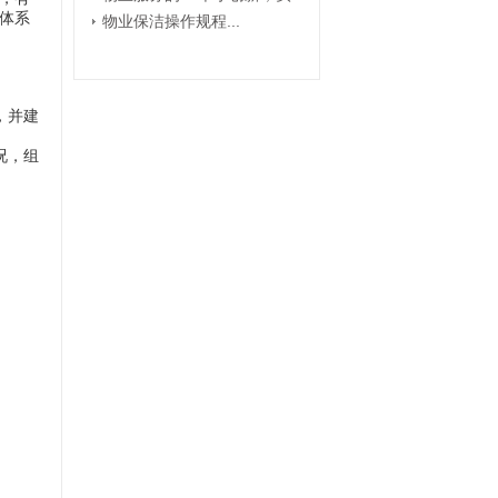
体系
物业保洁操作规程...
，并建
况，组