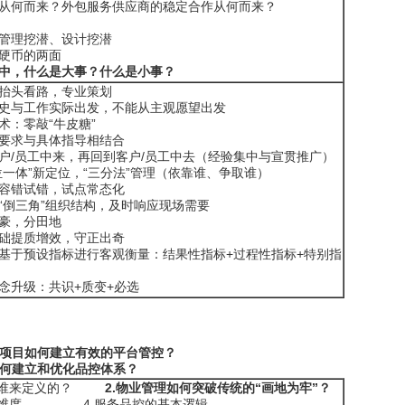
从何而来？外包服务供应商的稳定合作从何而来？
管理挖潜、设计挖潜
硬币的两面
中，什么是大事？什么是小事？
抬头看路，专业策划
史与工作实际出发，不能从主观愿望出发
术：零敲“牛皮糖”
要求与具体指导相结合
户/员工中来，再回到客户/员工中去（经验集中与宣贯推广）
位一体”新定位，“三分法”管理（依靠谁、争取谁）
容错试错，试点常态化
“倒三角”组织结构，及时响应现场需要
豪，分田地
础提质增效，守正出奇
基于预设指标进行客观衡量：结果性指标+过程性指标+特别指
念升级：共识+质变+必选
项目如何建立有效的平台管控？
何建立和优化品控体系？
是由谁来定义的？
2.物业管理如何突破传统的“画地为牢”？
五个维度 4.服务品控的基本逻辑