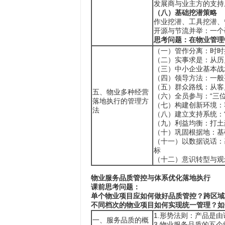
发展商与业主方的支持
（八）基础挖潜策略
作业挖潜、工具挖潜、
开源与节流并举：一个
思考问题：在物业管理
（一）管作分离：时时
（二）实事求是：从历
（三）中小企业基本战
（四）领导方法：一般
（五）群众路线：从客
五、物业多种经营
（六）全员参与：“三
落地执行的管理方
（七）构建创新环境：
法
（八）建立支持系统：
（九）利益均衡：打土
（十）巩固根据地：基
（十一）以数据说话：
标
（十二）意识转型与观
物业服务品质管控与体系优化落地执行
课前思考问题：
单个物业项目应如何做好品质管控？跨区域
不同档次的物业项目如何实现统一管理？如
1.形势法则：产品
一、服务品质的概
3.物业服务品质的