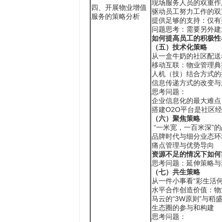
现场服务人员的双重作
四、开展物业增值
驱动员工努力工作的双
服务的策略分析
提供足够的支持：仅有
问题思考：需要另外建
如何提高员工的积极性
（五）技术化策略
从一盒牛奶的社区配送
移动互联：物业管理典
人机（技）结合方式的
信息传递方式的改变与
思考问题：
企业信息化的最大难点
搭建O2O平台是社区
（六）聚焦策略
“一米宽，一百米深”
品牌时代与细分业态环
痛点管理与优势导向
资源不足的情况下如何
思考问题：延伸策略与
（七）共生策略
从一件小事看“彩生活何
水平合作创造价值：物
马云的“3W原则”与稻
生态圈的参与和构建
思考问题：