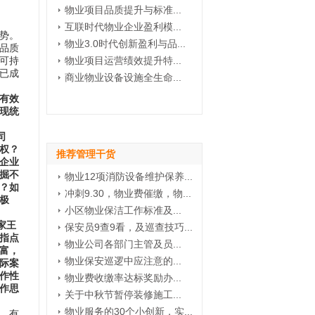
物业项目品质提升与标准...
互联时代物业企业盈利模...
势。
物业3.0时代创新盈利与品...
品质
可持
物业项目运营绩效提升特...
已成
商业物业设备设施全生命...
有效
现统
司
价权？
推荐管理干货
企业
掘不
物业12项消防设备维护保养...
？如
冲刺9.30，物业费催缴，物...
极
小区物业保洁工作标准及...
家王
保安员9查9看，及巡查技巧...
指点
物业公司各部门主管及员...
富，
物业保安巡逻中应注意的...
际案
作性
物业费收缴率达标奖励办...
作思
关于中秋节暂停装修施工...
物业服务的30个小创新，实...
，有