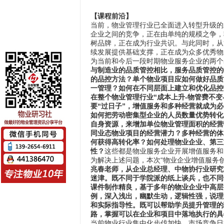
【课程前沿】
当前，物业管理行业已全面进入转型升级的
企业之间的竞争，正在由单纯的规模之争，
树品牌，正在成为行业共识。与此同时，从
续发展提供基础支撑，正在成为众多优秀物
为当前和今后一段时期物业服务企业的两个
与制造业的品质管控相比，服务品质管控的
的品控方法？单个物业项目应如何做好品质
一管理？如何在不同层面上建立和优化品控
在整个物业管理行业“成本上升-物管费不变
要“过日子”，增值服务和多种经营就成为
如何把劳动密集型企业的人员数量优势转化
自身资源，来增加单位物业管理面积的经营
同业态物业项目的经营潜力？多种经营的体
何获得高转化率？如何处理物业企业、第三
性？
这些都是物业服务企业开展增值服务和
为解决上述问题，本次“物业企业增值服务
兆春老师，从企业总经理、中物协行业研究
迷津。既不同于学院派的纸上谈兵，也不同
课件制作精良，基于多年的物业企业中高层
例，深入浅出，幽默生动，逻辑性强，说理
和实际指导性。既可以帮助学员提升管理的
路，掌握可以在企业和项目中落地执行的具
当前物业行业集中化步伐加快，市场竞争日