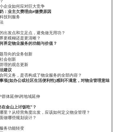
？
小企业如何应对巨大竞争
奶：业主欠费理由≠缴费原因
科技到服务
法
的出发点和立足点，避免做无用功？
界更模糊还是更清晰？
何界定物业服务的功能与价值？
题导向的业务创新
社会创新
管理的观念更新
法建议
合同义务，是否构成了物业服务的全部内容？
事项(如办公或社区生活便利性)感到不满意，对物业管理意味
户群体延伸\跨地域延伸
坐在金山上讨饭吃”？
哪里？从经营角度出发，应该如何定义物业管理？
面做哪些规划设计？
服务功能转变