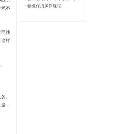
物业保洁操作规程...
一笔不
屋而找
，这样
。
服务、
质量，