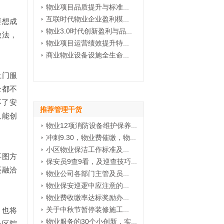
物业项目品质提升与标准...
互联时代物业企业盈利模...
要想成
物业3.0时代创新盈利与品...
做法，
物业项目运营绩效提升特...
商业物业设备设施全生命...
上门服
全都不
不了安
推荐管理干货
又能创
物业12项消防设备维护保养...
冲刺9.30，物业费催缴，物...
小区物业保洁工作标准及...
事图方
保安员9查9看，及巡查技巧...
还融洽
物业公司各部门主管及员...
物业保安巡逻中应注意的...
物业费收缴率达标奖励办...
，也将
关于中秋节暂停装修施工...
物业服务的30个小创新，实...
小区院