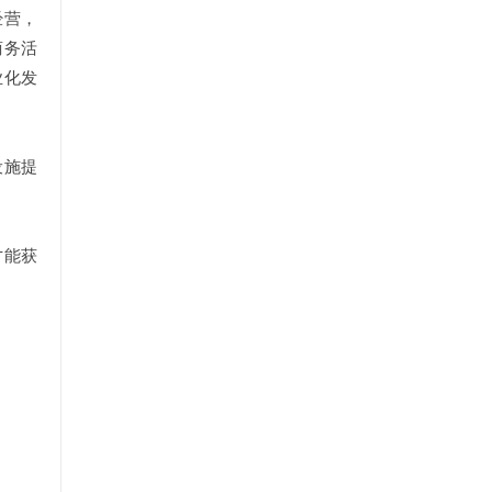
经营，
商务活
业化发
设施提
才能获