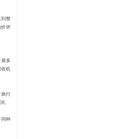
达到整
地价评
开展多
回收机
合旅行
利润。
不同种