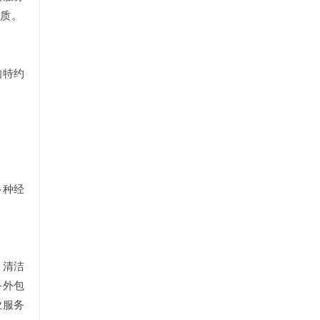
性质。
的特约
多种经
、清洁
务外包
业服务