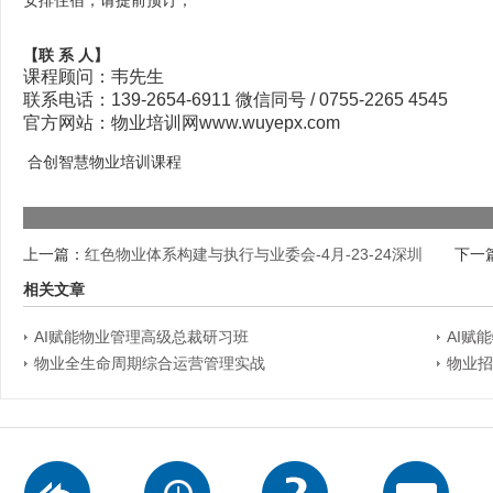
安排住宿，请提前预订；
【联 系 人】
课程顾问：韦先生
联系电话：139-2654-6911 微信同号 / 0755-2265 4545
官方网站：物业培训网www.wuyepx.com
合创智慧物业培训课程
上一篇：
红色物业体系构建与执行与业委会-4月-23-24深圳
下一
相关文章
AI赋能物业管理高级总裁研习班
AI赋
物业全生命周期综合运营管理实战
物业招