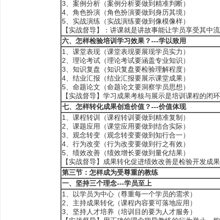
3、案例分析（案例分析要做到精准判断）
4、角色扮演（角色扮演要做到身历其境）
5、实战演练（实战演练要做到像模像样）
【实战督导】：讲课就是讲故事能让学员享受其中流
六、怎样检验培训学习效果？---学以致用
1、课堂表现（课堂表现要展现学员实力）
2、理论考试（理论考试要涵盖专业知识）
3、知识复盘（知识复盘要检验理解程度）
4、结业汇报（结业汇报要展示课堂成果）
5、命题论文（命题论文要洞察学员思想）
【实战督导】学习成果考核与展示是培训课程的闭环
七、怎样转化成果创造价值？---价值体现
1、课程转训（课程转训要做到精准复制）
2、课题应用（课堂应用要做到结合实际）
3、观念转变（观念转变要做到知行合一）
4、行为改变（行为改变要做到行之有效）
5、绩效改善（绩效增长要做到量化结果）
【实战督导】成果转化促进绩效改善是检验开发成果
第三节：怎样成为受尊重的教练
一、
坚持三个理念---学员至上
1、以学员为中心（尊重每一个学员的需求）
2、主持成果转化（课程内容要可落地应用）
3、坚持人才培养（培训目的要为人才服务）