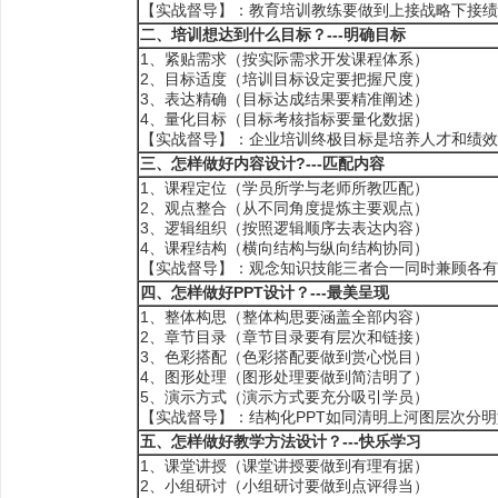
【实战督导】：教育培训教练要做到上接战略下接绩
二、
培训想达到什么目标？---明确目标
1、紧贴需求（按实际需求开发课程体系）
2、目标适度（培训目标设定要把握尺度）
3、表达精确（目标达成结果要精准阐述）
4、量化目标（目标考核指标要量化数据）
【实战督导】：企业培训终极目标是培养人才和绩效
三、
怎样做好内容设计?---匹配内容
1、课程定位（学员所学与老师所教匹配）
2、观点整合（从不同角度提炼主要观点）
3、逻辑组织（按照逻辑顺序去表达内容）
4、课程结构（横向结构与纵向结构协同）
【实战督导】：观念知识技能三者合一同时兼顾各有
四、
怎样做好PPT设计？---最美呈现
1、整体构思（整体构思要涵盖全部内容）
2、章节目录（章节目录要有层次和链接）
3、色彩搭配（色彩搭配要做到赏心悦目）
4、图形处理（图形处理要做到简洁明了）
5、演示方式（演示方式要充分吸引学员）
【实战督导】：结构化PPT如同清明上河图层次分
五、怎样做好教学方法设计？---快乐学习
1、课堂讲授（课堂讲授要做到有理有据）
2、小组研讨（小组研讨要做到点评得当）