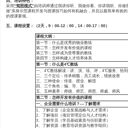
四、培训特色：
采用
“驾照模式”
由培训师通过我讲你听、我做你看、你讲我听、你做
做”亲身示范课程开发与授课技巧如何有机融合，并且以最简单有效
的授课要领。
五、课程设置：（
2天，9：00-12：00，14：00-17：00）
课程大纲
：
第一节：什么是优秀的物业教练
第二节：怎样开发有价值的课程
第三节：怎样成为受尊重的教练
第四节：怎样构建人才培养体系
第一节：
什么是4℃教练
一、4℃教练解读：讲、演、练、评，4℃服务、恰到
二、三个定位：传承精髓，员工成长，绩效改善
三、三种使命：传道、授业、解惑
四、三个角色：编、导、演
五、五种素养：师德、师艺、师恩、师威、师风
第
二
节：
怎样开发有价值的课程
一、
企业需要什么培训？---了解需求
1、了解企业（企业发展战略与人才需求）
2、了解项目（项目管理定位与人才结构）
3、了解学员（学员基础素质与任职要求）
4、了解资源（教育培训资源与教学组织）