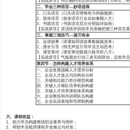
【实战督导】用正确的理念指导教练的行为举止，构
二、
学会三种语言---妙语连珠
1、口头语言（口头语言铿锵有力抑扬顿挫）
2、肢体语言（肢体语言行走自如兼顾八方）
3、书面语言（书面语言层次分明如诗如画）
【实战督导】讲演练评训练学员准确把握三种语言基
三、
掌握三项技巧---游刃有余
1、会讲故事（讲课如同讲故事般娓娓道来）
2、擅长引导（悄无声息引导学员主动思考）
3、课堂掌控（课堂掌控眼观六路耳听八方）
【实战督导】气氛观念行动三者无痕联动，启发学员
第
四
节：
怎样构建人才培养体系
一、企业发展战略人才需求分析
二、企业人才盘点与结构化分析
三、关键岗位能力胜任模型构建
四、关键人才梯队培养机制构建
五、关键人才培养课程体系构建
六、企业教练和内训师队伍构建
七、企业实训基地和导师制构建
六、课程收益：
1、助力学员构建教练职业素养与情怀；
2、帮助学员梳理课程开发难点与对策；