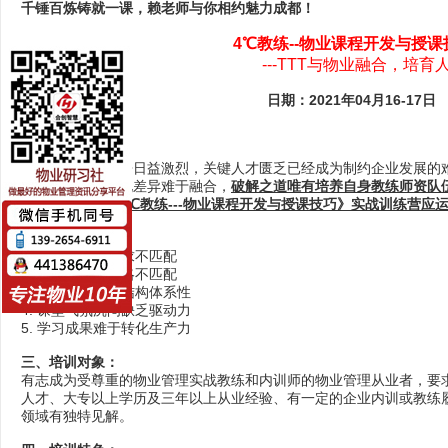
千锤百炼铸就一课，赖老师与你相约魅力成都！
4℃教练--物业课程开发与授课
---TTT与物业融合，培
日期：2021年0
4
月1
6
-
17
日
一、课程背景：
物业管理市场竞争日益激烈，关键人才匮乏已经成为制约企业发展的
高薪外聘却因文化差异难于融合，
破解之道唯有培养自身教练师资队
养造血功能，《4℃教练---物业课程开发与授课技巧》实战训练营应
二、痛点分析：
1. 培训供给与需求不匹配
2. 内容与企业战略不匹配
3. 课程零散缺乏结构体系性
4. 课堂气氛沉闷缺乏驱动力
5. 学习成果难于转化生产力
三、培训对象：
有志成为受尊重的物业管理实战教练和内训师的物业管理从业者，要
人才、大专以上学历及三年以上从业经验、有一定的企业内训或教练
领域有独特见解。