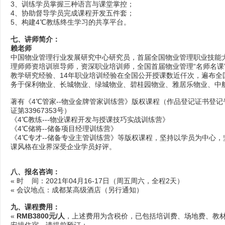
3、训练学员掌握三种语言与课堂掌控；
4、协助督导学员完成课程开发五件套；
5、构建4℃教练终生学习的共享平台。
七、讲师简介：
赖老师
中国物业管理行业发展研究中心研究员，首届全国物业管理职业技能
理师师资培训班导师，资深职业培训师，全国首届物业管理“名师名课”
教学研究经验、14年职业培训经验在全国公开授课数近仟次，遍布全国
务于保利物业、长城物业、绿城物业、碧桂园物业、雅居乐物业、中
著有《4℃管家--物业金牌管家训练营》版权课程（作品登记证书登记号：国作
证第33967353号）
《4℃教练---物业课程开发与授课技巧实战训练营》
《4℃储将--储备项目经理训练营》
《4℃专才--储备专业主管训练营》等版权课程，坚持以学员为中心
课风格在业界深受企业学员好评。
八、
报名咨询
：
« 时 间：2021年04月16-17日（周五周六，全程2天）
« 会议地点：成都某高级酒店（另行通知）
九、
课程费用
：
«
RMB
3
800
元/人
，上述费用为含税价，已包括培训费、场地费、教