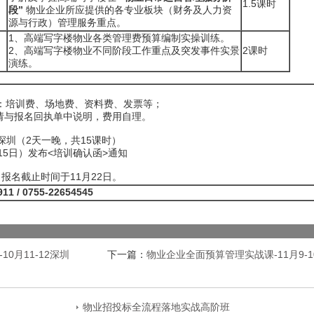
1.5课时
段”
物业企业所应提供的各专业板块（财务及人力资
源与行政）管理服务重点。
1、高端写字楼物业各类管理费预算编制实操训练。
2、高端写字楼物业不同阶段工作重点及突发事件实景
2课时
演练。
包含：培训费、场地费、资料费、发票等；
请与报名回执单中说明，费用自理。
0日 深圳（2天一晚，共15课时）
15日）发布<培训确认函>通知
报名截止时间于11月22日。
911 /
0755-22654
5
4
5
0月11-12深圳
下一篇：
物业企业全面预算管理实战课-11月9-1
物业招投标全流程落地实战高阶班