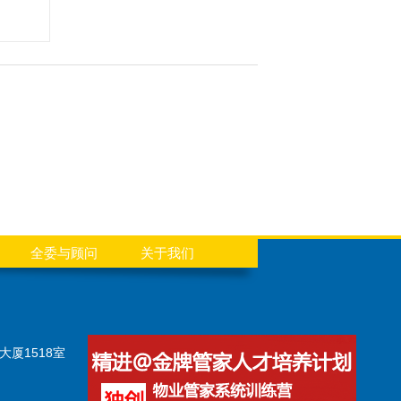
全委与顾问
关于我们
厦1518室