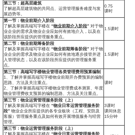
第三节：超高层建筑
0.75
了解超高层建筑物的共同点、运营管理服务难度与发
课时
展趋势等。
第一节：物业前期介入阶段
了解及掌握高端写字楼在
“
物业前期介入阶段
”
对于物
1.5课时
业企业的需求及物业企业应如何有效地介入，以及在
该阶段所应提供的管理服务重点。
第二节：物业前期筹备阶段
了解及掌握高端写字楼在
“物业前期筹备阶段”
对于物
业企业的需求及物业企业应如何有效地逐步接管并进
1.5课时
入管理状态，以及在该阶段所应提供的管理服务重
点。
第三节：高端写字楼物业管理各类管理费用预算编制
1、了解并掌握高端写字楼物业前期开办费预算的编制
思路、方法及关注重点。
课时
2、了解并掌握高端写字楼物业管理费成本测算、年度
物业管理费收支预算的编制思路、方法及关注重点。
第三节：物业运营管理服务阶段（上）
了解及掌握高端写字楼在
“物业日常运营管理服务阶
3课时
段”
物业企业所应提供的各专业板块（工程、安防及
课间休息
客服）管理服务重点及如何有效开展增值服务与经营
15分钟
管理。
第三节：物业运营管理服务阶段（上）
了解及掌握高端写字楼在
“物业日常运营管理服务阶