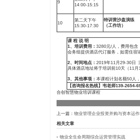
9
14:00-15:15
特训营沙盘演练
第二天下午
10
（工作坊）
15:30-17:30
课 程 说 明
1、培训费用：
3280元/人，费用
会务组提供酒店代订服务，如需住宿
2、时间地点：
2019年11月29-3
具体酒店地址将于培训前10天（11月
3、其他事项：
本课程计划名额50人，
【
咨询报名
热线】
韦
老师
139
-
2
654-6
合创智慧物业培训课程
上一篇：
物业管理企业投资并购与资本运作-1
相关文章
物业全生命周期综合运营管理实战