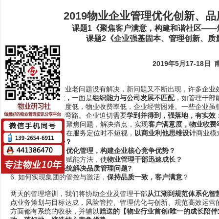
2019物业企业管理优化创新、
课题1《聚焦客户满意，构建和谐社区——
课题2《企业强基固本、管理创新、质
2019年5月17-18日
课程背景：
新经济时代物业企业老问题没有解决，新问题又不断出现，许多企业
管理半径越来越大，
一面是
组织能力与公司发展不匹配
，如管理干部
强人意，客户满意度低，物业收费率低，企业经营困难。一些企业虽
的实践中走了不少弯路。企业迫切需要
学到并得到，强落地，有实效
1. 如何有效沟通，聚焦问题，解决痛点，实现
客户满意度，物业收费
2. 如何改变认知，在服务定位时不短视，
以商业利他思维设计
商业模
法解决的利益纷争？
3. 如何
强基固本，优化管理，构建企业核心竞争优势？
4. 如何增强能力、赋能方法，使
物业管理干部迅速成长？
5. 如何自上而下
系统解决品质管理问题?
6. 如何实现集团的管控与激活，
保持品质一致，客户满意
？
…… …… ……
两天的管理培训，我们将协助企业及管理干部
从江湖到规范体系化智
点业务策划与目标达成，风险管控、管理优化与创新、规范高效运营
方面都有系统的收获，并辅以
赠送的【物业行业首创/唯一的成长陪伴