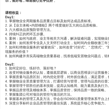
功，落好地，缔造核心竞争优势
。
课程收益：
Day1:
1. 掌握物业全周期服务品质重点目标及如何达成品质标准。
2. 从【业主体检+内部稽核】两个维度做好五大岗位品质检验。
3. 六大模块品质预防管理方法。
4. 持续纠正的闭环五步骤。
5. 案例：如何与政府、业主等相关方沟通，解决疑难问题，实现物业服
6. 案例：如何发挥专业及人文关怀打动业主，短时间内全额收缴三年
7. 如何杜绝物业服务的“破窗效应”，如何改变“讨好式”、“ 悲情式
现服务的价值？
8. 如何构建并夯实高端物业质量基础，找准低端安居物业问题点，
Day2:
1. 如何定好位、练好功、落好地？
2. 改变对物业服务的认知，遵循底层逻辑，以商业思维设计运营服
3. 掌握质量与品质区别，对内优化管理，对外抓住痛点，满足需求，
4. 掌握物业全景质量管理方法，打通经营与管理，管理与品质的任督
5. 掌握管理干部胜任的基本技能，提高认知格局、能力素质及执行力
6. 掌握品质管理及稽核体系，掌握品质管控，保持品质一致的策略
7. 掌握集团公司对项目的管控与激活的方法。
8. 掌握基本的管理工具及方法，学会在ISO9001质量管理体系平台
9. 深度分享标杆企业品质管理的最佳实践，系统提升核心竞争能力。