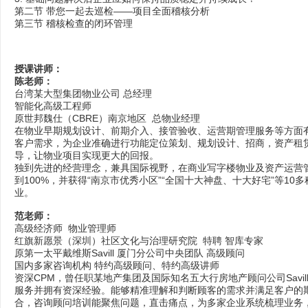
第二节 带您一起去巡检——项目全面稽核分析
第三节 稽核检查的闭环管理
授课讲师：
陈老师：
台湾某大型集团物业公司 总经理
智能化高级工程师
原世邦魏仕（CBRE）南京地区 总物业经理
在物业早期规划设计、前期介入、接管验收、运营期管理服务等方面
客户需求，为企业准确进行功能定位策划、规划设计、招商，资产租
导，让物业项目实现更大的回报。
独到先进的经营理念，兼具国际视野，在商业写字楼物业及资产运营
到100%，并获得“南京市优秀小区”“全国十大神盘、十大好宅”等1
业。
范老师：
高级经济师 物业管理师
红旗新愿景（深圳）社区文化与治理研究院 特聘 智库专家
原第一太平戴维斯Savill 厦门分公司中央团队 高级顾问
国内多家咨询机构 特约高级顾问、特约高级讲师
资深CPM，曾任职某地产集团及国际知名五大行房地产顾问公司Savil
服务并拥有资深经验。能够精准理解和判断顾客的需求并满足客户的
合，咨询顾问培训能聚焦问题，直击痛点，为多家企业系统梳理业务