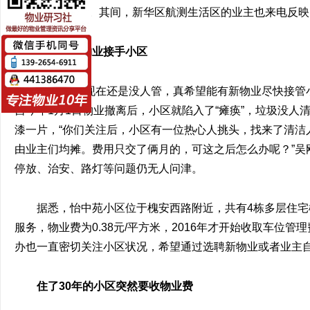
主能“安居乐业”。其间，新华区航测生活区的业主也来电反
希望有新物业接手小区
“我们小区现在还是没人管，真希望能有新物业尽快接管
自今年1月1日物业撤离后，小区就陷入了“瘫痪”，垃圾没
漆一片，“你们关注后，小区有一位热心人挑头，找来了清洁
由业主们均摊。费用只交了俩月的，可这之后怎么办呢？”吴
停放、治安、路灯等问题仍无人问津。
据悉，怡中苑小区位于槐安西路附近，共有4栋多层住宅
服务，物业费为0.38元/平方米，2016年才开始收取车位
办也一直密切关注小区状况，希望通过选聘新物业或者业主
住了30年的小区突然要收物业费