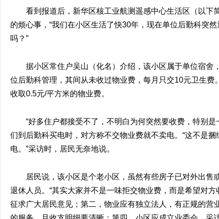
看到报道后，新华区核工业航测遥感中心生活区（以下简
的烦心事，“我们在小区生活了快30年，现在单位后勤科突
吗？”
据小区常住户吴山（化名）介绍，该小区属于单位宿舍，
位后勤科管理，其间从未收过物业费，每月只交10元卫生费
收取0.5元/平方米的物业费。
“好多住户都接受不了，不明白为何突然要收费，特别是
们到后勤科买电时，对方称不交物业费就不卖电。“这不是捆
电。”采访时，居民无奈地说。
居民说，该小区是个老小区，虽然有些房子已对外出售
退休人员。“其实大家并不是一味拒交物业费，而是希望对方
征求广大居民意见；第二，物业应有独立法人，有正规的营
的服务，且收支明细要清晰；第四，小区应成立业委会。采