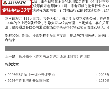
2018年6月30-7月1日，由
合创智慧
承办的深圳知名物业《企业经营沙
智慧
/物业培训网高级顾问宋老师担任主讲。宋老师服务物业行业近3
的物业经营沙盘推演课程为国内唯一针对物业行业的实战沙盘课，已
本次课程共计38人参加。共分为6组。每组学员成立模拟公司，担任
1-5年的企业规划及经营，引导大家从经营管理、市场策略、客户关
道，最终通过各自公司通过市场竞争所获得的物业项目管理及收入、
课程紧张、刺激。沙盘课程学员参与度高，现场PK氛围热烈。原来计划
利结束！
上一篇：
长沙物业《物权法及客户纠纷法律对策》内训结
相关文章
2026年8月物业外训公开课安排
202
2026年物业培训开始啦啦啦
123